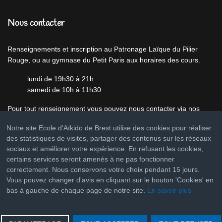
Nous contacter
Renseignements et inscription au Patronage Laïque du Pilier
Rouge, ou au gymnase du Petit Paris aux horaires des cours.
lundi de 19h30 à 21h
samedi de 10h à 11h30
Pour tout renseignement vous pouvez nous contacter via nos
pages
Facebook,
Instagram
ou par
Notre site Ecole d'Aïkido de Brest utilise des cookies pour réaliser
mail
ecoledaikidodebrest@gmail.com
des statistiques de visites, partager des contenus sur les réseaux
sociaux et améliorer votre expérience. En refusant les cookies,
certains services seront amenés à ne pas fonctionner
correctement. Nous conservons votre choix pendant 15 jours.
Vous pouvez changer d'avis en cliquant sur le bouton 'Cookies' en
bas à gauche de chaque page de notre site.
En savoir plus
Copyright © 2026 Ecole d'Aïkido de Brest - Tous droits réservés
Joomla!
est un Logiciel Libre diffusé sous licence
GNU General
Public